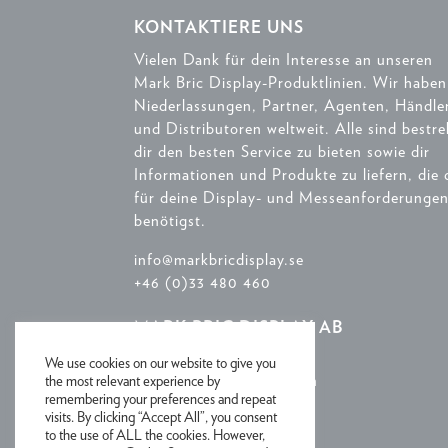
KONTAKTIERE UNS
Vielen Dank für dein Interesse an unseren
Mark Bric Display-Produktlinien. Wir haben
Niederlassungen, Partner, Agenten, Händle
und Distributoren weltweit. Alle sind bestre
dir den besten Service zu bieten sowie dir
Informationen und Produkte zu liefern, die 
für deine Display- und Messeanforderunge
benötigst.
info@markbricdisplay.se
+46 (0)33 480 460
MARK BRIC DISPLAY AB
Källbäcksrydsgatan 4
We use cookies on our website to give you
S-507 42 Borås Schweden
the most relevant experience by
remembering your preferences and repeat
visits. By clicking “Accept All”, you consent
to the use of ALL the cookies. However,