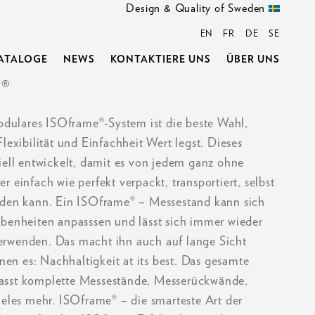
Design & Quality of Sweden
EN
FR
DE
SE
ATALOGE
NEWS
KONTAKTIERE UNS
ÜBER UNS
®
odulares ISOframe®-System ist die beste Wahl,
lexibilität und Einfachheit Wert legst. Dieses
iell entwickelt, damit es von jedem ganz ohne
 einfach wie perfekt verpackt, transportiert, selbst
den kann. Ein ISOframe® – Messestand kann sich
benheiten anpasssen und lässt sich immer wieder
rwenden. Das macht ihn auch auf lange Sicht
nen es: Nachhaltigkeit at its best. Das gesamte
sst komplette Messestände, Messerückwände,
eles mehr. ISOframe® – die smarteste Art der