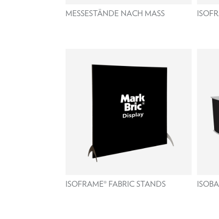
MESSESTÄNDE NACH MASS
ISOFR
ISOFRAME® FABRIC STANDS
ISOBA