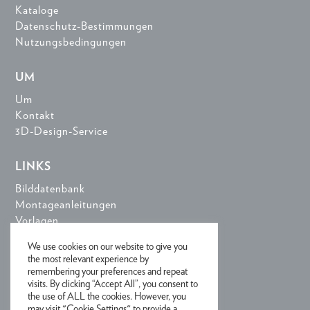
Kataloge
Datenschutz-Bestimmungen
Nutzungsbedingungen
UM
Um
Kontakt
3D-Design-Service
LINKS
Bilddatenbank
Montageanleitungen
Vorlagen
3D-Design-Tools
We use cookies on our website to give you
the most relevant experience by
remembering your preferences and repeat
ANMELDUNG FÜR NEWSLETTER
visits. By clicking “Accept All”, you consent to
the use of ALL the cookies. However, you
may visit "Cookie Settings" to provide a